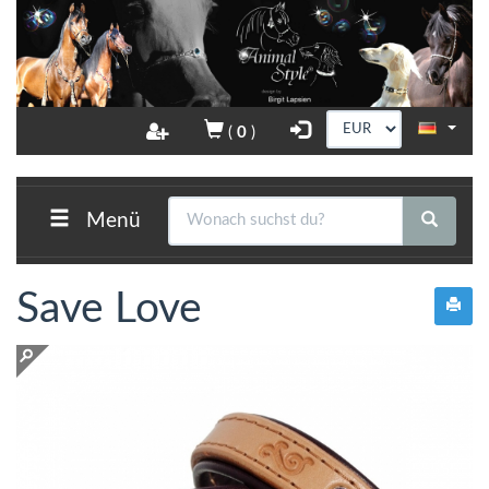
(
0
)
Menü
Save Love