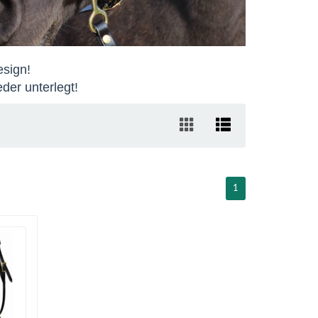
esign!
der unterlegt!
1